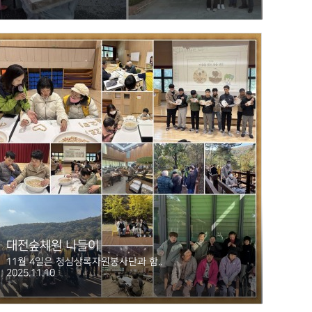
대전숲체원 나들이
11월 4일은 청심상록자원봉사단과 함..
2025.11.10